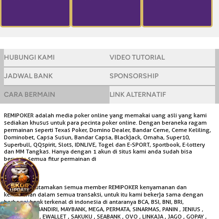
HUBUNGI KAMI
VIDEO TUTORIAL
JADWAL BANK
SPONSORSHIP
CARA BERMAIN
LINK ALTERNATIF
REMIPOKER adalah media poker online yang memakai uang asli yang kami
sediakan khusus untuk para pecinta poker online. Dengan beraneka ragam
permainan seperti Texas Poker, Domino Dealer, Bandar Ceme, Ceme Keliling,
Dominobet, Capsa Susun, Bandar Capsa, Blackjack, Omaha, Super10,
Superbull, QQspirit, Slots, IDNLIVE, Togel dan E-SPORT, sportbook, E-lottery
dan MM Tangkas. Hanya dengan 1 akun di situs kami anda sudah bisa
bermain semua fitur permainan di
REMIPOKER.
Kami mengutamakan semua member REMIPOKER kenyamanan dan
kemudahan dalam semua transaksi, untuk itu kami bekerja sama dengan
berbagai bank terkenal di indonesia di antaranya BCA, BSI, BNI, BRI,
CIMBNIAGA, MANDIRI, MAYBANK, MEGA, PERMATA, SINARMAS, PANIN , JENIUS ,
KOSPIN JASA , EWALLET , SAKUKU , SEABANK , OVO , LINKAJA , JAGO , GOPAY ,