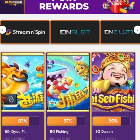
83%
87%
86%
BG Xiyou Fi...
BG Fishing
BG Daisen
BIG GAMING
BIG GAMING
BIG GAMING