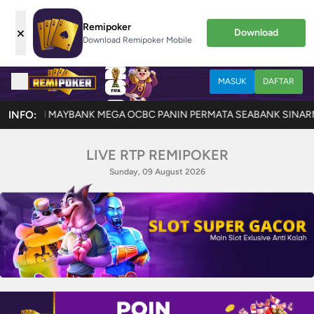
Remipoker
×
Download
Download Remipoker Mobile
MASUK
DAFTAR
NIUS MANDIRI MAYBANK MEGA OCBC PANIN PERMATA SEABANK SINARMA
INFO:
LIVE RTP REMIPOKER
Sunday, 09 August 2026